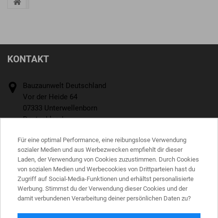
KONTAKT
Bauzaunwelt Deutschland
Vor der Heide 64
07333 Unterwellenborn
Deutschland
Rufen Sie uns an:
Für eine optimal Performance, eine reibungslose Verwendung
+4936715242770
sozialer Medien und aus Werbezwecken empfiehlt dir dieser
Laden, der Verwendung von Cookies zuzustimmen. Durch Cookies
E-Mail
von sozialen Medien und Werbecookies von Drittparteien hast du
Zugriff auf Social-Media-Funktionen und erhältst personalisierte
office@bauzaunwelt.de
Werbung. Stimmst du der Verwendung dieser Cookies und der
damit verbundenen Verarbeitung deiner persönlichen Daten zu?
INFORMATIONEN