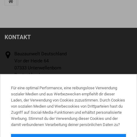
KONTAKT
Bauzaunwelt Deutschland
Vor der Heide 64
07333 Unterwellenborn
Deutschland
Rufen Sie uns an:
Für eine optimal Performance, eine reibungslose Verwendung
+4936715242770
sozialer Medien und aus Werbezwecken empfiehlt dir dieser
Laden, der Verwendung von Cookies zuzustimmen. Durch Cookies
E-Mail
von sozialen Medien und Werbecookies von Drittparteien hast du
Zugriff auf Social-Media-Funktionen und erhältst personalisierte
office@bauzaunwelt.de
Werbung. Stimmst du der Verwendung dieser Cookies und der
damit verbundenen Verarbeitung deiner persönlichen Daten zu?
INFORMATIONEN