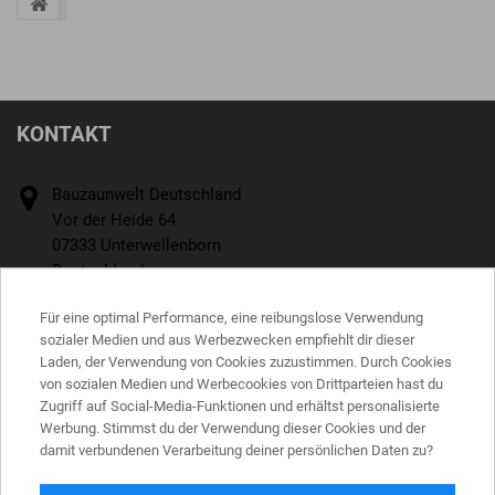
KONTAKT
Bauzaunwelt Deutschland
Vor der Heide 64
07333 Unterwellenborn
Deutschland
Rufen Sie uns an:
Für eine optimal Performance, eine reibungslose Verwendung
+4936715242770
sozialer Medien und aus Werbezwecken empfiehlt dir dieser
Laden, der Verwendung von Cookies zuzustimmen. Durch Cookies
E-Mail
von sozialen Medien und Werbecookies von Drittparteien hast du
Zugriff auf Social-Media-Funktionen und erhältst personalisierte
office@bauzaunwelt.de
Werbung. Stimmst du der Verwendung dieser Cookies und der
damit verbundenen Verarbeitung deiner persönlichen Daten zu?
INFORMATIONEN