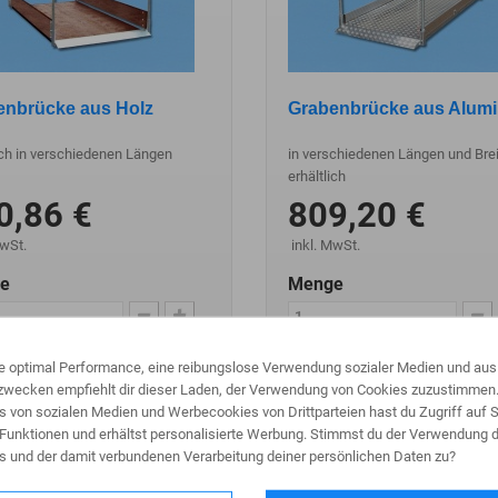
enbrücke aus Holz
Grabenbrücke aus Alum
ich in verschiedenen Längen
in verschiedenen Längen und Bre
erhältlich
0,86 €
809,20 €
MwSt.
inkl. MwSt.
e
Menge
In den Warenkorb
In den Warenkor
ne optimal Performance, eine reibungslose Verwendung sozialer Medien und aus
wecken empfiehlt dir dieser Laden, der Verwendung von Cookies zuzustimmen
Mehr
s von sozialen Medien und Werbecookies von Drittparteien hast du Zugriff auf S
Funktionen und erhältst personalisierte Werbung. Stimmst du der Verwendung d
s und der damit verbundenen Verarbeitung deiner persönlichen Daten zu?
m Vergleich hinzufügen
Zum Vergleich hinzufügen