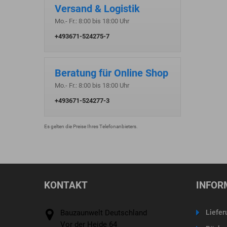
Versand & Logistik
Mo.- Fr.: 8:00 bis 18:00 Uhr
+493671-524275-7
Beratung für Online Shop
Mo.- Fr.: 8:00 bis 18:00 Uhr
+493671-524277-3
Es gelten die Preise Ihres Telefonanbieters.
KONTAKT
INFOR
Bauzaunwelt Deutschland
Liefer
Vor der Heide 64