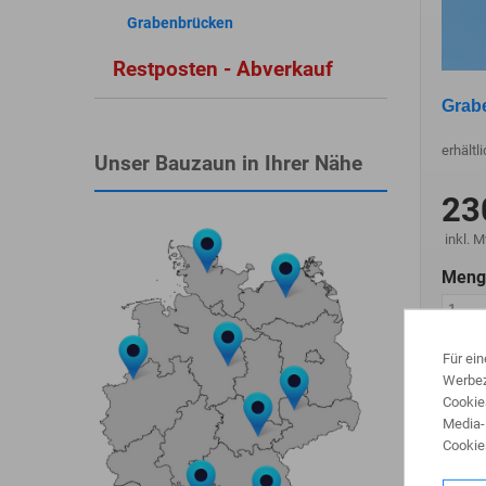
Grabenbrücken
Restposten - Abverkauf
Grab
erhältl
Unser Bauzaun in Ihrer Nähe
23
inkl. 
Meng
Für ei
Werbez
Mehr
Cookie
Media-
Cookie
Zu