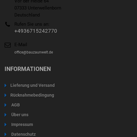
Vor der Heide 64
07333 Unterwellenborn
Deutschland
Rufen Sie uns an:
+4936715242770
E-Mail
office@bauzaunwelt.de
INFORMATIONEN
Lieferung und Versand
Rücknahmebedingung
AGB
Über uns
Impressum
Datenschutz