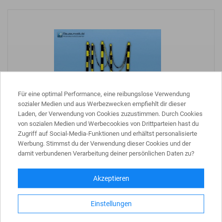
Für eine optimal Performance, eine reibungslose Verwendung
sozialer Medien und aus Werbezwecken empfiehlt dir dieser
Laden, der Verwendung von Cookies zuzustimmen. Durch Cookies
Absperrpfosten Set
von sozialen Medien und Werbecookies von Drittparteien hast du
Zugriff auf Social-Media-Funktionen und erhältst personalisierte
mit Beton gefüllten dreieckigen Standfüßen für Ihnen und
Werbung. Stimmst du der Verwendung dieser Cookies und der
Außenbereich
damit verbundenen Verarbeitung deiner persönlichen Daten zu?
191,59 €
Akzeptieren
inkl. MwSt.
Menge
Einstellungen