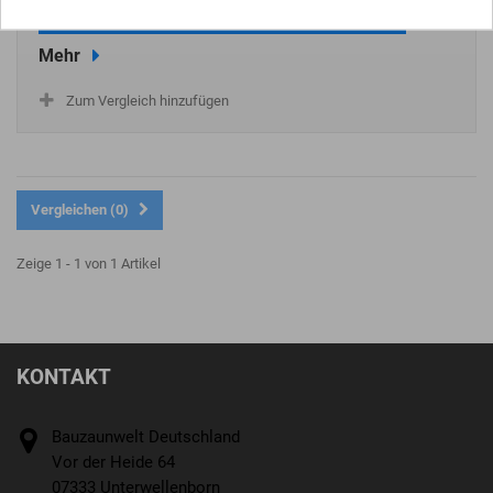
In den Warenkorb
Mehr
Zum Vergleich hinzufügen
Vergleichen (
0
)
Zeige 1 - 1 von 1 Artikel
KONTAKT
Bauzaunwelt Deutschland
Vor der Heide 64
07333 Unterwellenborn