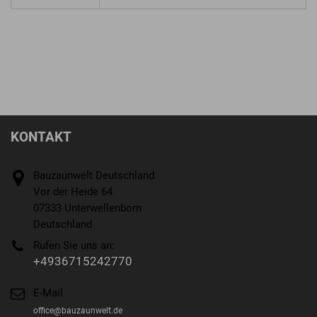
KONTAKT
Bauzaunwelt Deutschland
Vor der Heide 64
07333 Unterwellenborn
Deutschland
Rufen Sie uns an:
+4936715242770
E-Mail
office@bauzaunwelt.de