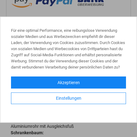
Für eine optimal Performance, eine reibungslose Verwendung
sozialer Medien und aus Werbezwecken empfiehlt dir dieser
MEHR INFOS
Laden, der Verwendung von Cookies zuzustimmen. Durch Cookies
von sozialen Medien und Werbecookies von Drittparteien hast du
Zugriff auf Social-Media-Funktionen und erhältst personalisierte
Handschranke mit Gasdruckfeder und
Werbung. Stimmst du der Verwendung dieser Cookies und der
Pendelstütze
damit verbundenen Verarbeitung deiner persönlichen Daten zu?
Hauptstütze mit Verschluss:
Akzeptieren
Stahlkonstruktion 120 x 80 mm Recteckrohr mit Bodenplatte
360 x 360 x 8 mm, zum Aufdübeln mit 4 Bohrungen Ø 20 mm
Einstellungen
für Fixanker,
feuerverzinkt und rot pulverbeschichtet,
Arretierung durch
Bolzen bei geöffneter und geschlossener Schranke.
Pendelstütze:
Aluminiumrohr mit Ausgleichsfuß
Schrankenbaum: