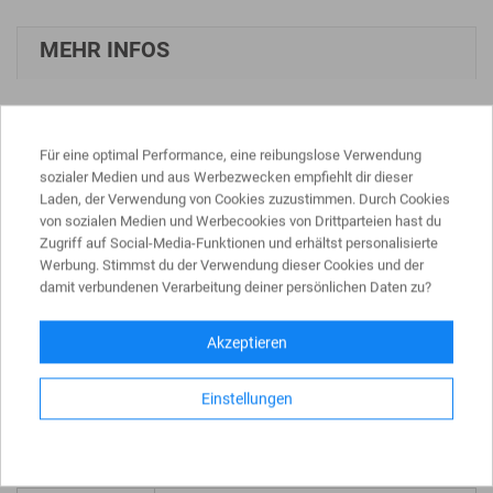
MEHR INFOS
Absperrpfosten
Absperrpfosten
76 mm umlegbar mit Bodenplatte, in vier
Für eine optimal Performance, eine reibungslose Verwendung
verschiedenen Ausführungen erhältlich.
sozialer Medien und aus Werbezwecken empfiehlt dir dieser
Wahlweise mit Dreikantverschluss, Profilzylinderschloß & 3
Laden, der Verwendung von Cookies zuzustimmen. Durch Cookies
Schlüssel für Dübelbefestigung oder zum Einbetonieren
von sozialen Medien und Werbecookies von Drittparteien hast du
mittels einer Bodenhülse (ca. 400 mm Unterflur).
Zugriff auf Social-Media-Funktionen und erhältst personalisierte
Poller
hat 900 mm Überflur, eine Bodenplatte 100 x 150 mm,
Werbung. Stimmst du der Verwendung dieser Cookies und der
damit verbundenen Verarbeitung deiner persönlichen Daten zu?
das Stahlrohr 76 mm mit aufgeschweißter Stahlkappe ist
feuerverzinkt und weiß beschichtet mit drei rot
reflektierenden Leuchtstreifen.
Akzeptieren
Einstellungen
PRODUKTDATEN