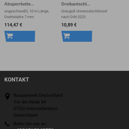
Absperrkette...
Dreikantschl...
ungeschweißt, 10 m Länge,
Grauguß Universalschlüssel
Drahtstärke 7 mm
nach DIN 3223
114,47 €
10,89 €
In den
In den
Warenkorb
Warenkorb
KONTAKT
Bauzaunwelt Deutschland
Vor der Heide 64
07333 Unterwellenborn
Deutschland
Rufen Sie uns an: