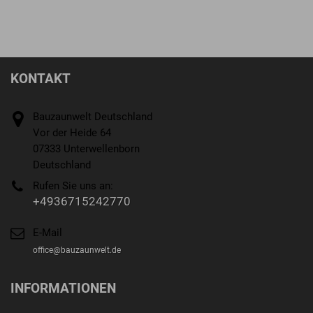
KONTAKT
Bauzaunwelt Deutschland
Vor der Heide 64
07333 Unterwellenborn
Deutschland
Rufen Sie uns an:
+4936715242770
E-Mail
office@bauzaunwelt.de
INFORMATIONEN