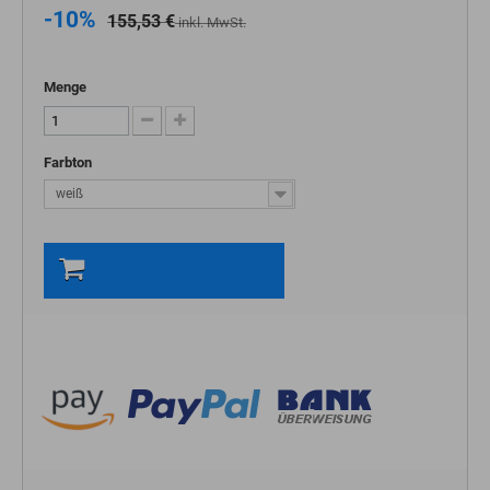
-10%
155,53 €
inkl. MwSt.
Menge
Farbton
weiß
In den Warenkorb