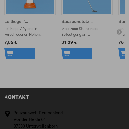
Leitkegel /...
Bauzaunstütz...
Bauza
Leitkegel / Pylone in
Mobilzaun Stützstrebe -
Laufto
verschiedenen Höhen...
Befestigung am...
- für di
7,85 €
31,29 €
76,7
In den
In den
In 
Warenkorb
Warenkorb
War
KONTAKT
Bauzaunwelt Deutschland
Vor der Heide 64
07333 Unterwellenborn