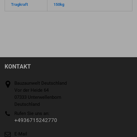
Tragkraft
150kg
KONTAKT
Bauzaunwelt Deutschland
Vor der Heide 64
07333 Unterwellenborn
Deutschland
Rufen Sie uns an:
+4936715242770
E-Mail