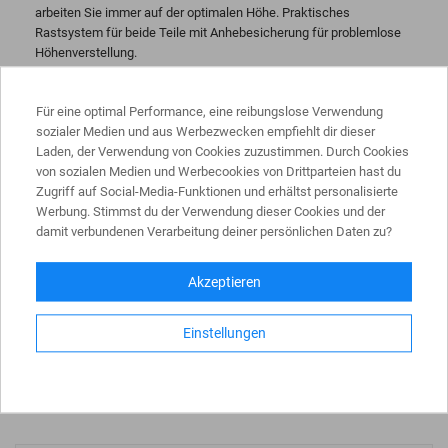
arbeiten Sie immer auf der optimalen Höhe. Praktisches
Rastsystem für beide Teile mit Anhebesicherung für problemlose
Höhenverstellung.
Anhebe- und Transportsicherung einseitig bedienbar, rastet
nach Verstellen automatisch ein
Für eine optimal Performance, eine reibungslose Verwendung
Querbalken mit 2 standsicheren, großflächigen Tatzenfüßen
sozialer Medien und aus Werbezwecken empfiehlt dir dieser
Laden, der Verwendung von Cookies zuzustimmen. Durch Cookies
Stabiles, breites Rasthakenpaar
von sozialen Medien und Werbecookies von Drittparteien hast du
Stabile Führungsteile
Zugriff auf Social-Media-Funktionen und erhältst personalisierte
Längs- und querprofilierte Sprossen
Werbung. Stimmst du der Verwendung dieser Cookies und der
damit verbundenen Verarbeitung deiner persönlichen Daten zu?
Breite Holme und Sprossen, extrem stabile, doppelt verwulstete
Holm-Sprossen-Verbindung
Akzeptieren
Rutschfeste Flächenauflage-Steckfüße Holmoberfläche
griffsymphatisch strukturiert
Einstellungen
Auseinandergenommen als zwei separate Leitern verwendbar
Bis 150 kg belastbar