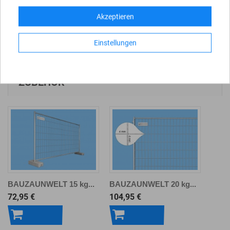
Oberfläche
feuerverzinkt
Akzeptieren
Einstellungen
ZUBEHÖR
BAUZAUNWELT 15 kg...
BAUZAUNWELT 20 kg...
72,95 €
104,95 €