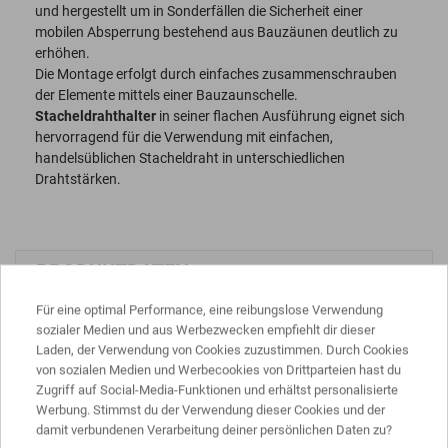
und hergestellt um in Sonderfällen die Sicherheit einer
mobilen Absperrung bestehend aus Bauzäunen deutlich zu
erhöhen.
Die Montage erfolgt durch einfaches zusammenschrauben
der Elemente mittels einer Bauzaunschelle.
Stacheldrahthalter
in seiner flachen Ausführung eignet sich
hervorragend für die Verwendung mit einfachen,
handelsüblichen Stacheldraht in unterschiedlichen
Drahtstärken.
PRODUKTDATEN
Für eine optimal Performance, eine reibungslose Verwendung
sozialer Medien und aus Werbezwecken empfiehlt dir dieser
Länge
ca. 50 cm
Laden, der Verwendung von Cookies zuzustimmen. Durch Cookies
von sozialen Medien und Werbecookies von Drittparteien hast du
Gewicht
ca. 1,3 kg
Zugriff auf Social-Media-Funktionen und erhältst personalisierte
Werbung. Stimmst du der Verwendung dieser Cookies und der
Werkstoff
Stahl
damit verbundenen Verarbeitung deiner persönlichen Daten zu?