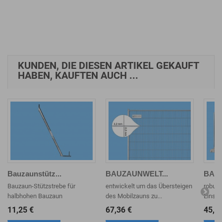
In den
In den
Warenkorb
Warenkorb
KUNDEN, DIE DIESEN ARTIKEL GEKAUFT
HABEN, KAUFTEN AUCH ...
Bauzaunstütz...
BAUZAUNWELT...
BAUZ
Bauzaun-Stützstrebe für
entwickelt um das Übersteigen
robust
halbhohen Bauzaun
des Mobilzauns zu...
Einstie
11,25 €
67,36 €
45,9