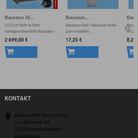
Bauzaun 15...
Bauzaun...
Bauz
122,5 m Rohr in Rohr
Bauzaun Rad / Bauzaun Rolle -
Bauzau
handgeschweißter Bauzaun -...
zum erstellen...
90 g/m
2 699,00 €
17,25 €
8,25 
In den
In den
In 
Warenkorb
Warenkorb
War
KONTAKT
Bauzaunwelt Deutschland
Vor der Heide 64
07333 Unterwellenborn
Deutschland