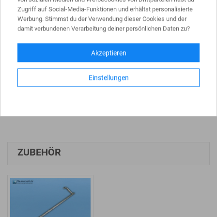
Höhe
ca. 1,95 m
Zugriff auf Social-Media-Funktionen und erhältst personalisierte
Werbung. Stimmst du der Verwendung dieser Cookies und der
Wanddicke
ca. 1,4 mm
damit verbundenen Verarbeitung deiner persönlichen Daten zu?
Gewicht
ca. 3.7 kg
Akzeptieren
Werkstoff
Stahl
Einstellungen
Oberfläche
feuerverzinkt
ZUBEHÖR